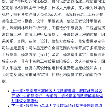
价、设计等纠纷的司法鉴定。目前该所是我省建工程质量司法
鉴定领域检测设备专业最多、技术人员最多、实力最为雄厚的
机构，拥有各类注册人员410余人次。我院持有岩土工程勘察
类岩土工程（勘察、设计）甲级资质，建筑工程设计甲级资
质，风景园林设计乙级资质，
工程造价甲级资质，
工程监理房
屋建筑工程、市政工程甲级资质，可开展建设工程的质量、因
果关系、合同、造价、设计、修复方案鉴定、修复费用鉴定等
司法鉴定服务；司法鉴定所在全国范围内陆续开展了多项建设
工程质量、
修复方案（设计）
鉴定、修复费用鉴定、造价纠纷
鉴定业务，具有丰富的工程质量缺陷鉴定、火灾事故鉴定、因
果关系鉴定、修复方案设计鉴定和修复费用鉴定经验和实力，
为河南及周边省市司法审判、仲裁机构提供了有力的审判依
据。
上一篇
: 受南阳市宛城区人民政府邀请，我院赴宛城区
开展中央预算投资、专项债、超长期国债政策解读与谋
划建议交流活动
下一篇
: 我院受中牟县人民法院委托对某产业园建设项