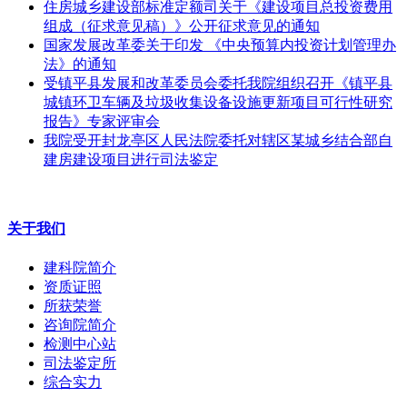
住房城乡建设部标准定额司关于《建设项目总投资费用
组成（征求意见稿）》公开征求意见的通知
国家发展改革委关于印发 《中央预算内投资计划管理办
法》的通知
受镇平县发展和改革委员会委托我院组织召开《镇平县
城镇环卫车辆及垃圾收集设备设施更新项目可行性研究
报告》专家评审会
我院受开封龙亭区人民法院委托对辖区某城乡结合部自
建房建设项目进行司法鉴定
关于我们
建科院简介
资质证照
所获荣誉
咨询院简介
检测中心站
司法鉴定所
综合实力