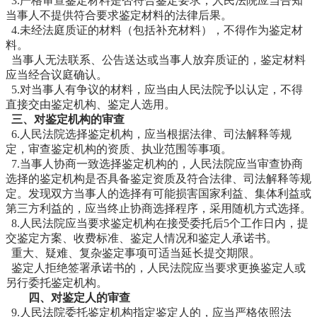
3.严格审查鉴定材料是否符合鉴定要求，人民法院应当告知
当事人不提供符合要求鉴定材料的法律后果。
4.未经法庭质证的材料（包括补充材料），不得作为鉴定材
料。
当事人无法联系、公告送达或当事人放弃质证的，鉴定材料
应当经合议庭确认。
5.对当事人有争议的材料，应当由人民法院予以认定，不得
直接交由鉴定机构、鉴定人选用。
三、对鉴定机构的审查
6.人民法院选择鉴定机构，应当根据法律、司法解释等规
定，审查鉴定机构的资质、执业范围等事项。
7.当事人协商一致选择鉴定机构的，人民法院应当审查协商
选择的鉴定机构是否具备鉴定资质及符合法律、司法解释等规
定。发现双方当事人的选择有可能损害国家利益、集体利益或
第三方利益的，应当终止协商选择程序，采用随机方式选择。
8.人民法院应当要求鉴定机构在接受委托后5个工作日内，提
交鉴定方案、收费标准、鉴定人情况和鉴定人承诺书。
重大、疑难、复杂鉴定事项可适当延长提交期限。
鉴定人拒绝签署承诺书的，人民法院应当要求更换鉴定人或
另行委托鉴定机构。
四、对鉴定人的审查
9.人民法院委托鉴定机构指定鉴定人的，应当严格依照法