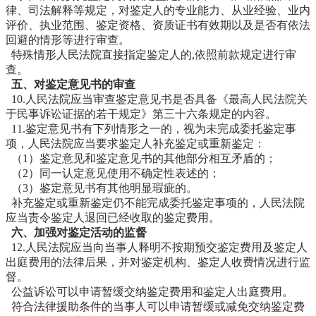
律、司法解释等规定，对鉴定人的专业能力、从业经验、业内
评价、执业范围、鉴定资格、资质证书有效期以及是否有依法
回避的情形等进行审查。
特殊情形人民法院直接指定鉴定人的,依照前款规定进行审
查。
五、对鉴定意见书的审查
10.人民法院应当审查鉴定意见书是否具备《最高人民法院关
于民事诉讼证据的若干规定》第三十六条规定的内容。
11.鉴定意见书有下列情形之一的，视为未完成委托鉴定事
项，人民法院应当要求鉴定人补充鉴定或重新鉴定：
（1）鉴定意见和鉴定意见书的其他部分相互矛盾的；
（2）同一认定意见使用不确定性表述的；
（3）鉴定意见书有其他明显瑕疵的。
补充鉴定或重新鉴定仍不能完成委托鉴定事项的，人民法院
应当责令鉴定人退回已经收取的鉴定费用。
六、加强对鉴定活动的监督
12.人民法院应当向当事人释明不按期预交鉴定费用及鉴定人
出庭费用的法律后果，并对鉴定机构、鉴定人收费情况进行监
督。
公益诉讼可以申请暂缓交纳鉴定费用和鉴定人出庭费用。
符合法律援助条件的当事人可以申请暂缓或减免交纳鉴定费