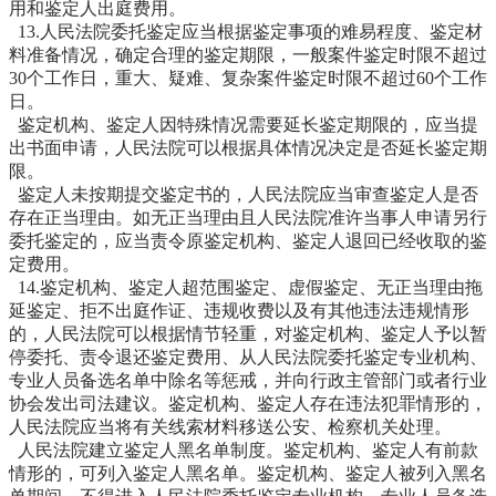
用和鉴定人出庭费用。
13.人民法院委托鉴定应当根据鉴定事项的难易程度、鉴定材
料准备情况，确定合理的鉴定期限，一般案件鉴定时限不超过
30个工作日，重大、疑难、复杂案件鉴定时限不超过60个工作
日。
鉴定机构、鉴定人因特殊情况需要延长鉴定期限的，应当提
出书面申请，人民法院可以根据具体情况决定是否延长鉴定期
限。
鉴定人未按期提交鉴定书的，人民法院应当审查鉴定人是否
存在正当理由。如无正当理由且人民法院准许当事人申请另行
委托鉴定的，应当责令原鉴定机构、鉴定人退回已经收取的鉴
定费用。
14.鉴定机构、鉴定人超范围鉴定、虚假鉴定、无正当理由拖
延鉴定、拒不出庭作证、违规收费以及有其他违法违规情形
的，人民法院可以根据情节轻重，对鉴定机构、鉴定人予以暂
停委托、责令退还鉴定费用、从人民法院委托鉴定专业机构、
专业人员备选名单中除名等惩戒，并向行政主管部门或者行业
协会发出司法建议。鉴定机构、鉴定人存在违法犯罪情形的，
人民法院应当将有关线索材料移送公安、检察机关处理。
人民法院建立鉴定人黑名单制度。鉴定机构、鉴定人有前款
情形的，可列入鉴定人黑名单。鉴定机构、鉴定人被列入黑名