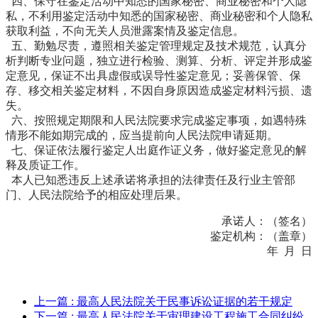
四、保守在鉴定活动中知悉的国家秘密、商业秘密和个人隐
私，不利用鉴定活动中知悉的国家秘密、商业秘密和个人隐私
获取利益，不向无关人员泄露案情及鉴定信息。
五、勤勉尽责，遵照相关鉴定管理规定及技术规范，认真分
析判断专业问题，独立进行检验、测算、分析、评定并形成鉴
定意见，保证不出具虚假或误导性鉴定意见；妥善保管、保
存、移交相关鉴定材料，不因自身原因造成鉴定材料污损、遗
失。
六、按照规定期限和人民法院要求完成鉴定事项，如遇特殊
情形不能如期完成的，应当提前向人民法院申请延期。
七、保证依法履行鉴定人出庭作证义务，做好鉴定意见的解
释及质证工作。
本人已知悉违反上述承诺将承担的法律责任及行业主管部
门、人民法院给予的相应处理后果。
承诺人：（签名）
鉴定机构：（盖章）
年 月 日
上一篇
: 最高人民法院关于民事诉讼证据的若干规定
下一篇
: 最高人民法院关于审理建设工程施工合同纠纷